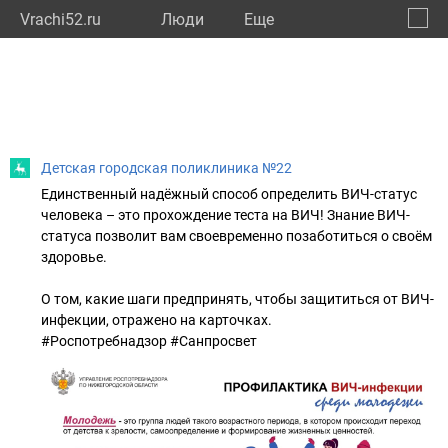
Vrachi52.ru
Люди
Eще
🔔
Нижег
🔍
Детская городская поликлиника №22
Единственный надёжный способ определить ВИЧ-статус
человека – это прохождение теста на ВИЧ! Знание ВИЧ-
статуса позволит вам своевременно позаботиться о своём
здоровье.
О том, какие шаги предпринять, чтобы защититься от ВИЧ-
инфекции, отражено на карточках.
#Роспотребнадзор #Санпросвет