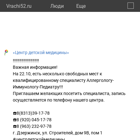
Vrachi52.ru
Люди
Eще
🔔
Нижег
🔍
«Центр детской медицины»
‼️‼️‼️‼️‼️‼️‼️‼️‼️‼️‼️‼️
Важная информация!
На 22.10, есть несколько свободных мест к
квалифицированному специалисту Аллергологу-
Иммунологу-Педиатру!!!
Приглашаем желающих посетить специалиста, запись
осуществляется по телефону нашего центра.
☎️8(8313)39-17-78
☎️8 (920) 045-17-78
☎️8 (963) 232-97-78
г. Дзержинск, ул. Строителей, дом 9В, пом 1
#центрдетскоймедицины