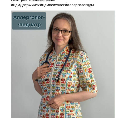
#цдмДзержинск#цдмпсихолог#аллергологцдм