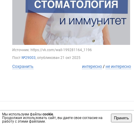
Источник: https://vk.com/wall-199281164_1196
Пост
№29003
, опубликован
21 окт 2025
Сохранить
интересно
/
не интересно
Обратная связь
Инвесторам
Вконтакте
Мы используем файлы
cookie
.
Принять
Продолжая использовать сайт, вы даете свое согласие на
vrachi52.ru, 2019-2026 гг.
работу с этими файлами.
Имеются противопоказания, требуется консультация
специалиста. Информация, представленная на сайте, не