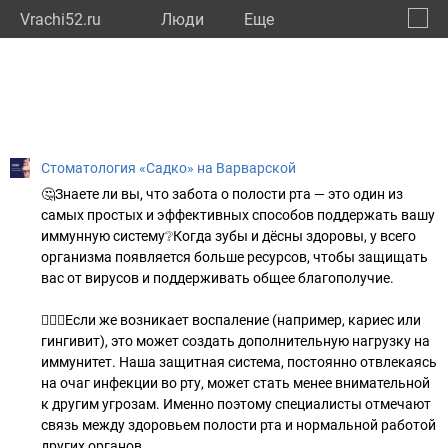
Vrachi52.ru
Люди
Eще
🔔
Нижег
🔍
Стоматология «Садко» на Варварской
🤔Знаете ли вы, что забота о полости рта — это один из
самых простых и эффективных способов поддержать вашу
иммунную систему❔Когда зубы и дёсны здоровы, у всего
организма появляется больше ресурсов, чтобы защищать
вас от вирусов и поддерживать общее благополучие.
🧑🏼‍⚕️Если же возникает воспаление (например, кариес или
гингивит), это может создать дополнительную нагрузку на
иммунитет. Наша защитная система, постоянно отвлекаясь
на очаг инфекции во рту, может стать менее внимательной
к другим угрозам. Именно поэтому специалисты отмечают
связь между здоровьем полости рта и нормальной работой
других органов.