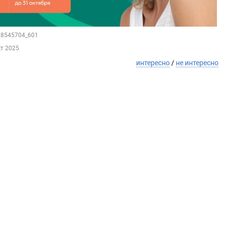
178545704_601
кт 2025
интересно
/
не интересно