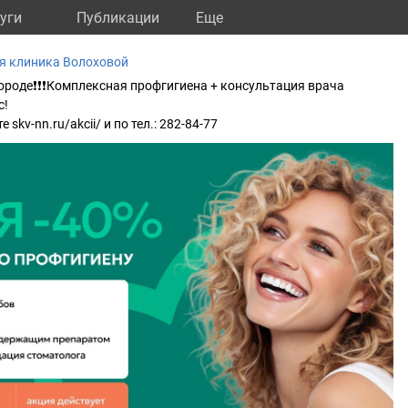
уги
Публикации
Eще
я клиника Волоховой
ороде❗❗❗️Комплексная профгигиена + консультация врача
с!
skv-nn.ru/akcii/ и по тел.: 282-84-77