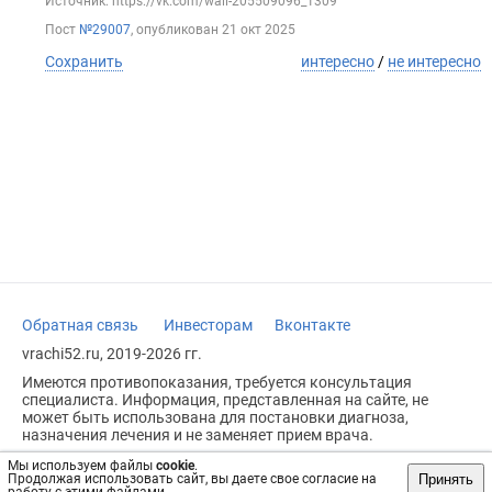
Источник: https://vk.com/wall-205509096_1309
Пост
№29007
, опубликован
21 окт 2025
Сохранить
интересно
/
не интересно
Обратная связь
Инвесторам
Вконтакте
vrachi52.ru, 2019-2026 гг.
Имеются противопоказания, требуется консультация
специалиста. Информация, представленная на сайте, не
может быть использована для постановки диагноза,
назначения лечения и не заменяет прием врача.
Возрастное ограничение: 18+
Мы используем файлы
cookie
.
Принять
Продолжая использовать сайт, вы даете свое согласие на