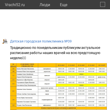
Vrachi52.ru
Люди
Eще
🔔
Нижег
🔍
Детская городская поликлиника №39
Традиционно по понедельникам публикуем актуальное
расписание работы наших врачей на всю предстоящую
неделю☝🏻