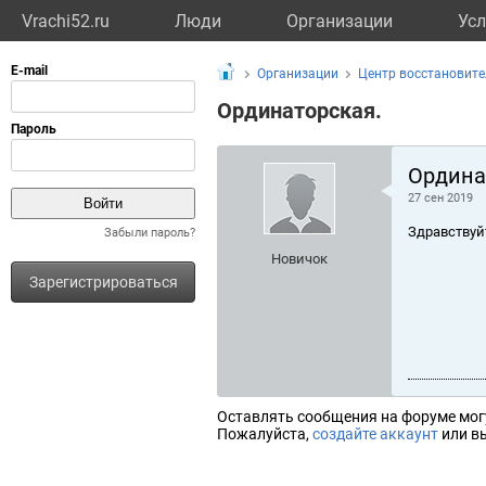
Vrachi52.ru
Люди
Организации
Усл
Организации
Центр восстановите
Ординаторская.
Ордина
27 сен 2019
Здравствуй
Забыли пароль?
Новичок
Зарегистрироваться
Оставлять сообщения на форуме мог
Пожалуйста,
создайте аккаунт
или вы