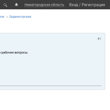
🔔
Вход
/
Регистрация
Нижегородская область
🔍
ков.
Ординаторская.
#1
е рабочие вопросы.