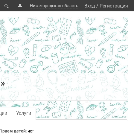
🔔
Вход
/
Регистрация
Нижегородская область
🔍
с»
ции
Услуги
Прием детей
: нет