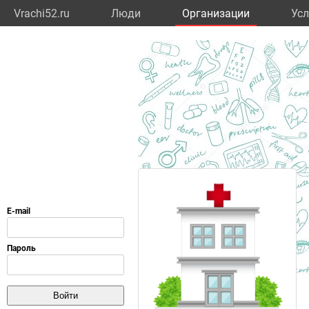
Vrachi52.ru
Люди
Организации
Усл