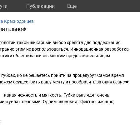
уги
Публикации
Eще
на Краснодонцев
НИТЕЛЬНО🍓
тологии такой шикарный выбор средств для поддержания
странно этим не воспользоваться. Инновационная разработка
астики облегчила жизнь многим представительницам
 губках, но не решаетесь прийти на процедуру? Самое время
ожем осуществить вашу мечту и преобразить за один сеанс💋
— какая нежность и мягкость. Губки выглядят очень
и и увлажненными. Одним словом- эффектно, изящно,
й