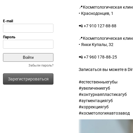
📍Косметологическая кли
• Краснодонцев, 1
📲 +7 910 127-88-88
📍Косметологическая кли
• Янки Купалы, 32
📲 +7 960 178‑88‑25
Забыли пароль?
Записаться вы можете в Dir
Зарегистрироваться
#естественныегубы
#увеличениегуб
#контурнаяпластикагуб
#аугментациягуб
#коррекциягуб
#косметологияавтозавод