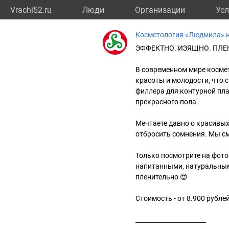
Vrachi52.ru
Люди
Организации
Усл
Косметология «Людмила» 
ЭФФЕКТНО. ИЗЯЩНО. ПЛЕ
В современном мире косме
красоты и молодости, что 
филлера для контурной пл
прекрасного пола.
Мечтаете давно о красивых
отбросить сомнения. Мы см
Только посмотрите на фото
напитанными, натуральным
пленительно 😍
Стоимость - от 8.900 рубле
_______________________