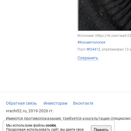
Источник: https://vk.com/wall-
#Косметология
Пост
№24412
, опубликован
13 
Сохранить
Обратная связь
Инвесторам
Вконтакте
vrachi52.ru, 2019-2026 гг.
Имеются противопоказания, требуется консультация специалист
заменяет прием врача.
Мы используем файлы
cookie
.
Принять
Продолжая использовать сайт, вы даете свое
Возрастное ограничение: 18+