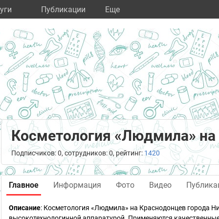
уги
Публикации
Eще
Косметология «Людмила» на
Подписчиков: 0, сотрудников: 0, рейтинг:
1420
Главное
Информация
Фото
Видео
Публика
Описание
: Косметология «Людмила» на Краснодонцев города 
высокотехнологичной аппаратурой. Применяются качественные