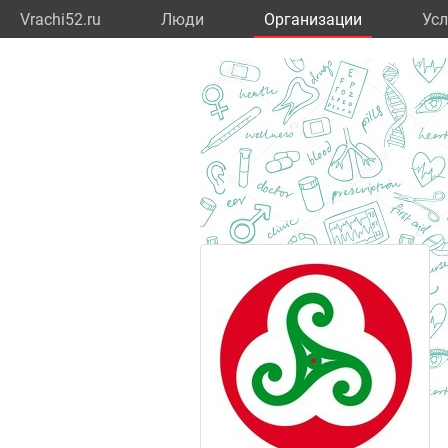
Vrachi52.ru
Люди
Организации
Усл