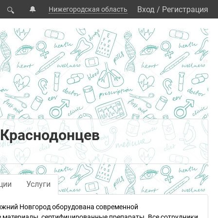
🔔
Вход
/
Регистрация
Нижегородская область
🔍
 Краснодонцев
ции
Услуги
Нижний Новгород оборудована современной
 материалы, сертифицированные препараты. Все сотрудники