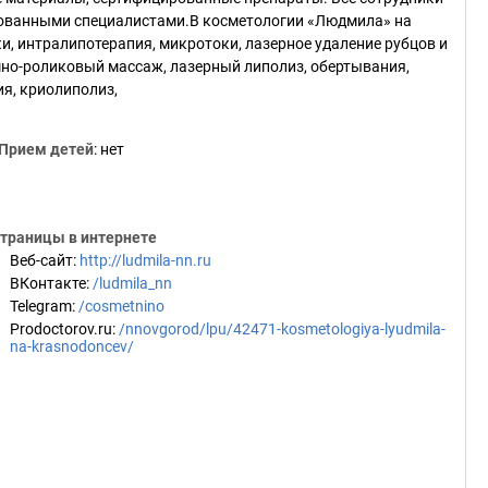
ованными специалистами.В косметологии «Людмила» на
, интралипотерапия, микротоки, лазерное удаление рубцов и
умно-роликовый массаж, лазерный липолиз, обертывания,
ия, криолиполиз,
Прием детей
: нет
траницы в интернете
Веб-сайт
:
http://ludmila-nn.ru
ВКонтакте
:
/ludmila_nn
Telegram
:
/cosmetnino
Prodoctorov.ru
:
/nnovgorod/lpu/42471-kosmetologiya-lyudmila-
na-krasnodoncev/