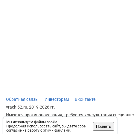
Обратная связь
Инвесторам
Вконтакте
vrachi52.ru, 2019-2026 гг.
Имеются противопоказания, требуется консультация специалист
заменяет прием врача.
Мы используем файлы
cookie
.
Принять
Продолжая использовать сайт, вы даете свое
Возрастное ограничение: 18+
согласие на работу с этими файлами.