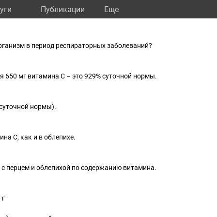
уги
Публикации
Eще
рганизм в период респираторных заболеваний?
ся 650 мг витамина С – это 929% суточной нормы.
% суточной нормы).
на C, как и в облепихе.
 с перцем и облепихой по содержанию витамина.
 г