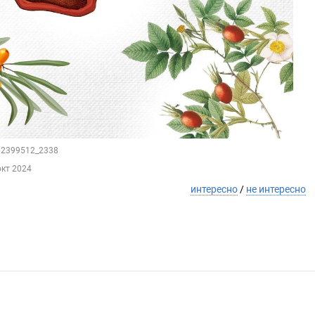
162399512_2338
окт 2024
интересно
/
не интересно