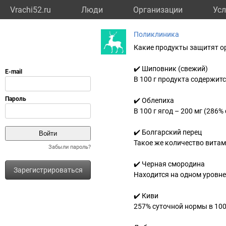
Vrachi52.ru
Люди
Организации
Усл
Поликлиника
Какие продукты защитят о
✔️ Шиповник (свежий)
В 100 г продукта содержит
✔️ Облепиха
В 100 г ягод – 200 мг (286
✔️ Болгарский перец
Такое же количество витами
Забыли пароль?
✔️ Черная смородина
Зарегистрироваться
Находится на одном уровне
✔️ Киви
257% суточной нормы в 100