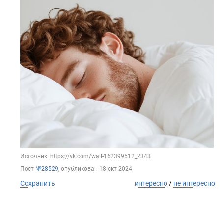
Источник: https://vk.com/wall-162399512_2343
Пост
№28529
, опубликован
18 окт 2024
Сохранить
интересно
/
не интересно