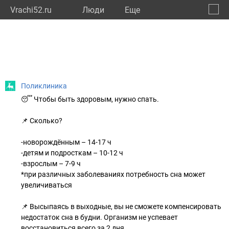
Vrachi52.ru
Люди
Eще
🔔
Нижег
🔍
Поликлиника
😴 Чтобы быть здоровым, нужно спать.
📌 Сколько?
-новорождённым – 14-17 ч
-детям и подросткам – 10-12 ч
-взрослым – 7-9 ч
*при различных заболеваниях потребность сна может
увеличиваться
📌 Высыпаясь в выходные, вы не сможете компенсировать
недостаток сна в будни. Организм не успевает
восстановиться всего за 2 дня.