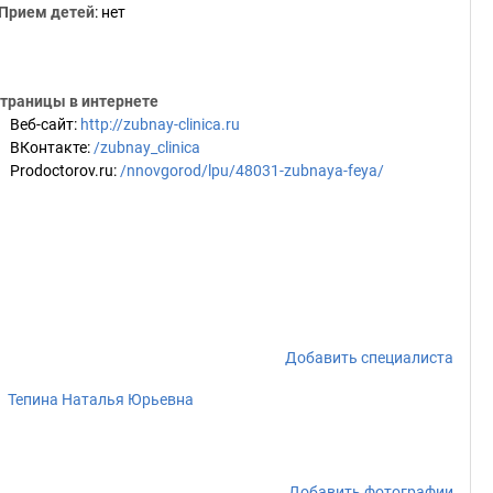
Прием детей
: нет
траницы в интернете
Веб-сайт
:
http://zubnay-clinica.ru
ВКонтакте
:
/zubnay_clinica
Prodoctorov.ru
:
/nnovgorod/lpu/48031-zubnaya-feya/
Добавить специалиста
Тепина Наталья Юрьевна
Добавить фотографии