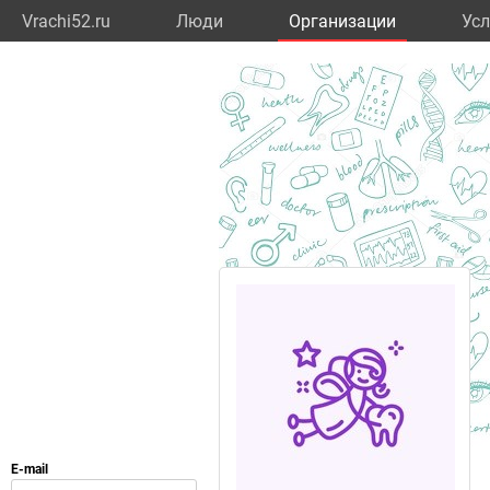
Vrachi52.ru
Люди
Организации
Усл