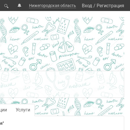
🔔
Вход
/
Регистрация
Нижегородская область
🔍
ции
Услуги
я"