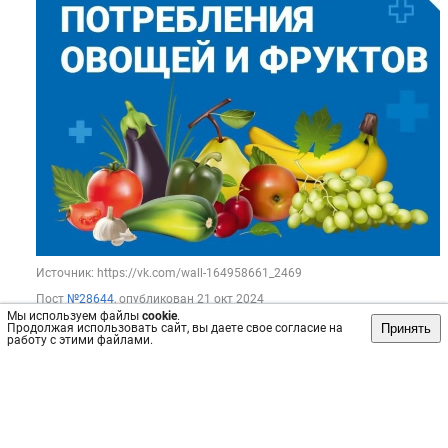
Источник: https://vk.com/wall-164958661_2469
Пост
№28644
, опубликован
21 окт 2024
Мы используем файлы
cookie
.
Сохранить
интересно
/
не интересно
Принять
Продолжая использовать сайт, вы даете свое согласие на
работу с этими файлами.
ЦРБ
🍀11 сентября - Всероссийский День трезвости