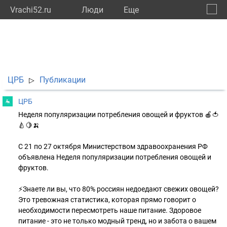
Vrachi52.ru
Люди
Eще
🔔
Нижег
🔍
ЦРБ
Публикации
▷
ЦРБ
Неделя популяризации потребления овощей и фруктов 🍎🍅
🍐🍋🍌
С 21 по 27 октября Министерством здравоохранения РФ
объявлена Неделя популяризации потребления овощей и
фруктов.
⚡Знаете ли вы, что 80% россиян недоедают свежих овощей?
Это тревожная статистика, которая прямо говорит о
необходимости пересмотреть наше питание. Здоровое
питание - это не только модный тренд, но и забота о вашем