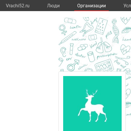
Vrachi52.ru
Люди
Организации
Усл