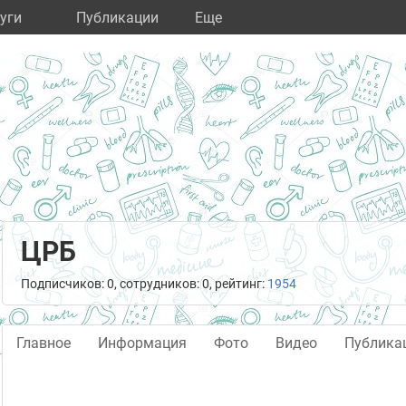
уги
Публикации
Eще
ЦРБ
Подписчиков: 0, сотрудников: 0, рейтинг:
1954
Главное
Информация
Фото
Видео
Публика