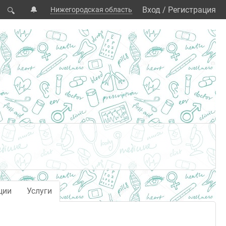
🔔
Вход
/
Регистрация
Нижегородская область
🔍
ции
Услуги